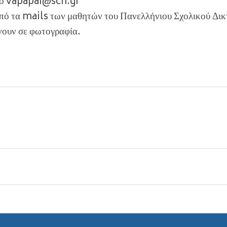
στο vapapai@sch.gr
από τα mails των μαθητών του Πανελλήνιου Σχολικού Δικ
λνουν σε φωτογραφία.