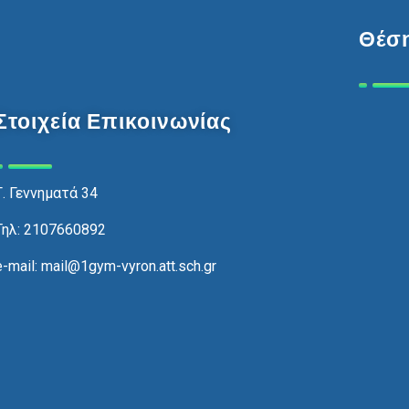
Θέση
Στοιχεία Επικοινωνίας
Γ. Γεννηματά 34
Τηλ: 2107660892
e-mail: mail@1gym-vyron.att.sch.gr