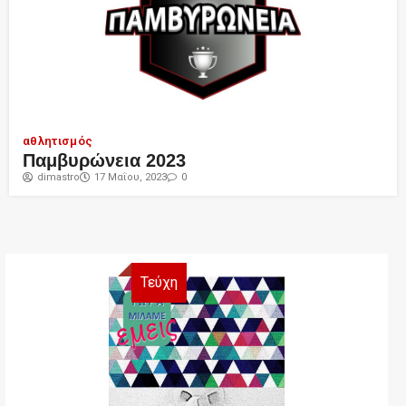
αθλητισμός
Παμβυρώνεια 2023
dimastro
17 Μαΐου, 2023
0
Τεύχη