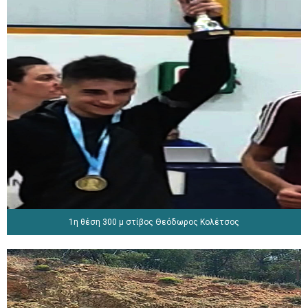
1η θέση 300 μ στίβος Θεόδωρος Κολέτσος