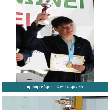
1η θέση κολύμβηση Γιώργος Χαλβαντζής