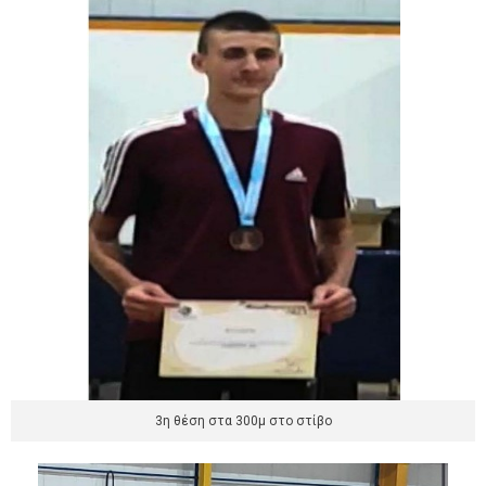
3η θέση στα 300μ στο στίβο